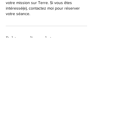
votre mission sur Terre. Si vous êtes
intéressé(e), contactez moi pour réserver
votre séance.
Politique d'annulation
Vous avez jusqu'à 24 heures avant pour
annuler ou reprogrammer votre rendez vous
pour indisponibilité, après ce délais le
rendez vous sera automatiquement facturé
Coordonnées
contact.aiondo@gmail.com
14 Rue des Jardins, Eckbolsheim, France