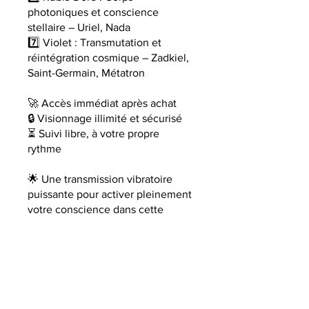
photoniques et conscience
stellaire – Uriel, Nada
7️⃣ Violet : Transmutation et
réintégration cosmique – Zadkiel,
Saint-Germain, Métatron
🚀 Accès immédiat après achat
🔒 Visionnage illimité et sécurisé
⏳ Suivi libre, à votre propre
rythme
🌟 Une transmission vibratoire
puissante pour activer pleinement
votre conscience dans cette
nouvelle ère.
Vous pouvez également rejoindre
ce programme via l'appli mobile.
Aller sur l'appli