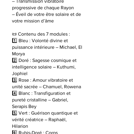
– Transmission vibratoire
progressive de chaque Rayon
– Éveil de votre être solaire et de
votre mission d’âme
📜 Contenu des 7 modules :
1️⃣ Bleu : Volonté divine et
puissance intérieure – Michael, El
Morya
2️⃣ Doré : Sagesse cosmique et
intelligence solaire – Kuthumi,
Jophiel
3️⃣ Rose : Amour vibratoire et
unité sacrée – Chamuel, Rowena
4️⃣ Blanc : Transfiguration et
pureté cristalline – Gabriel,
Serapis Bey
5️⃣ Vert : Guérison quantique et
vérité créatrice – Raphaël,
Hilarion
6️⃣ Rubis-Doré : Corps