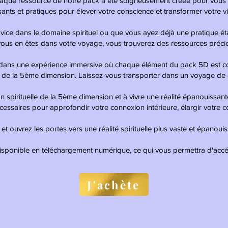
aque ressource de notre pack a été soigneusement créée pour vous 
ssants et pratiques pour élever votre conscience et transformer votre vi
vice dans le domaine spirituel ou que vous ayez déjà une pratique ét
 vous en êtes dans votre voyage, vous trouverez des ressources pré
 dans une expérience immersive où chaque élément du pack 5D est c
e de la 5ème dimension. Laissez-vous transporter dans un voyage de 
spirituelle de la 5ème dimension et à vivre une réalité épanouissante
essaires pour approfondir votre connexion intérieure, élargir votre co
 ouvrez les portes vers une réalité spirituelle plus vaste et épanouis
disponible en téléchargement numérique, ce qui vous permettra d'acc
J'achète