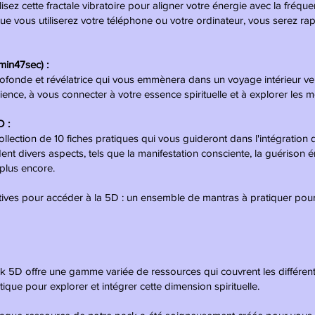
sez cette fractale vibratoire pour aligner votre énergie avec la fréqu
e vous utiliserez votre téléphone ou votre ordinateur, vous serez rap
7min47sec)
:
fonde et révélatrice qui vous emmènera dans un voyage intérieur ve
ence, à vous connecter à votre essence spirituelle et à explorer les me
D :
ction de 10 fiches pratiques qui vous guideront dans l'intégration d
nt divers aspects, tels que la manifestation consciente, la guérison é
 plus encore.
itives pour accéder à la 5D : un ensemble de mantras à pratiquer pour
 5D offre une gamme variée de ressources qui couvrent les différents 
que pour explorer et intégrer cette dimension spirituelle.