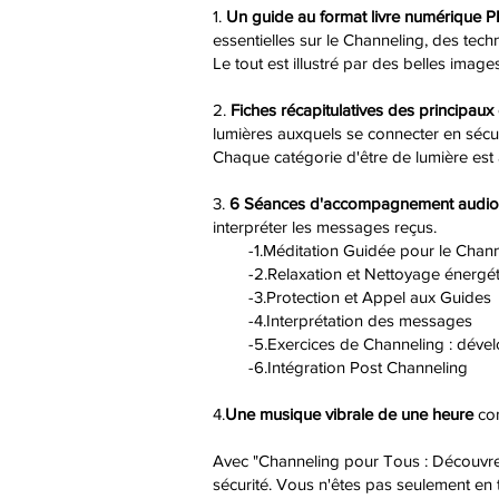
1.
Un guide au format livre numérique P
essentielles sur le Channeling, des tech
Le tout est illustré par des belles images
2.
Fiches récapitulatives des principaux
lumières auxquels se connecter en sécur
Chaque catégorie d'être de lumière est 
3.
6 Séances d'accompagnement audio
interpréter les messages reçus.
-1.Méditation Guidée pour le Chann
-2.Relaxation et Nettoyage énergét
-3.Protection et Appel aux Guides
-4.Interprétation des messages
-5.Exercices de Channeling : développ
-6.Intégration Post Channeling
4.
Une musique vibrale de une heure
con
Avec "Channeling pour Tous : Découvrez 
sécurité. Vous n'êtes pas seulement en 